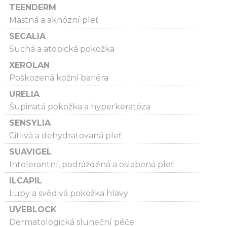
TEENDERM
Mastná a aknózní pleť
SECALIA
Suchá a atopická pokožka
XEROLAN
Poškozená kožní bariéra
URELIA
Šupinatá pokožka a hyperkeratóza
SENSYLIA
Citlivá a dehydratovaná pleť
SUAVIGEL
Intolerantní, podrážděná a oslabená pleť
ILCAPIL
Lupy a svědivá pokožka hlavy
UVEBLOCK
Dermatologická sluneční péče