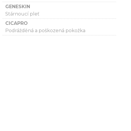
GENESKIN
Stárnoucí pleť
CICAPRO
Podrážděná a poškozená pokožka
O nás
Kontakty
Poučení o právu na odstoupení od smlouvy
Vzorové formuláře
Obchodní podmínky
Podmínky ochrany osobních údajů