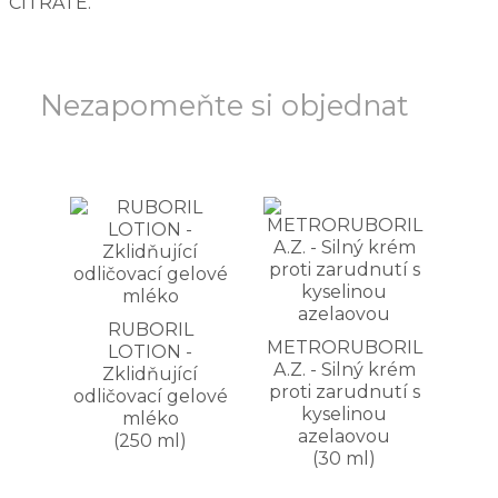
CITRATE.
Nezapomeňte si objednat
RUBORIL
METRORUBORIL
LOTION -
A.Z. - Silný krém
Zklidňující
proti zarudnutí s
odličovací gelové
kyselinou
mléko
azelaovou
(250 ml)
(30 ml)