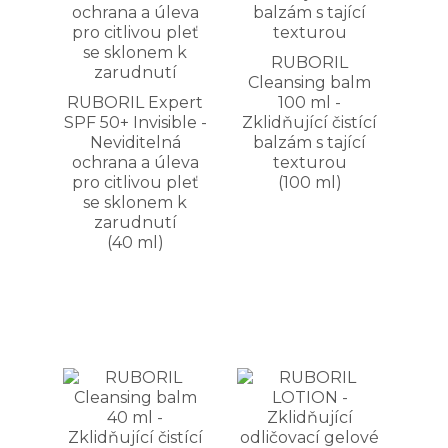
RUBORIL
Cleansing balm
RUBORIL Expert
100 ml -
SPF 50+ Invisible -
Zklidňující čistící
Neviditelná
balzám s tající
ochrana a úleva
texturou
pro citlivou pleť
(100 ml)
se sklonem k
zarudnutí
(40 ml)