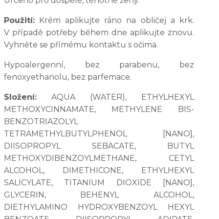
Určeno pro dospělé, těhotné ženy.
Použití:
Krém aplikujte ráno na obličej a krk.
V případě potřeby během dne aplikujte znovu.
Vyhněte se přímému kontaktu s očima.
Hypoalergenní, bez parabenu, bez
fenoxyethanolu, bez parfemace.
Složení:
AQUA (WATER), ETHYLHEXYL
METHOXYCINNAMATE, METHYLENE BIS-
BENZOTRIAZOLYL
TETRAMETHYLBUTYLPHENOL [NANO],
DIISOPROPYL SEBACATE, BUTYL
METHOXYDIBENZOYLMETHANE, CETYL
ALCOHOL, DIMETHICONE, ETHYLHEXYL
SALICYLATE, TITANIUM DIOXIDE [NANO],
GLYCERIN, BEHENYL ALCOHOL,
DIETHYLAMINO HYDROXYBENZOYL HEXYL