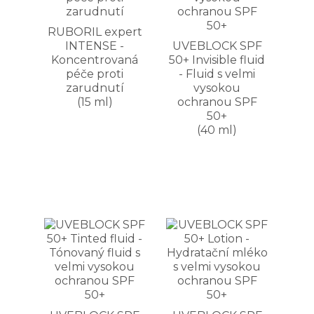
RUBORIL expert
INTENSE -
UVEBLOCK SPF
Koncentrovaná
50+ Invisible fluid
péče proti
- Fluid s velmi
zarudnutí
vysokou
(15 ml)
ochranou SPF
50+
(40 ml)