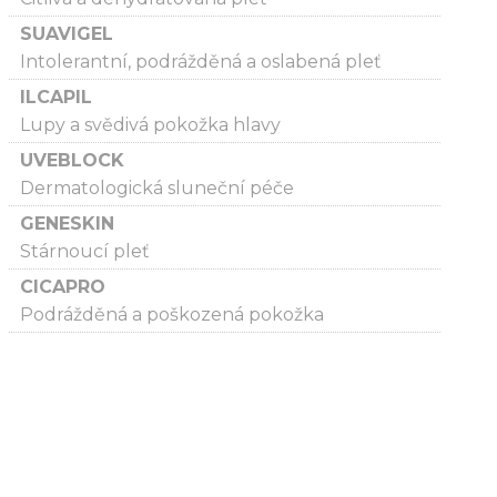
SUAVIGEL
Intolerantní, podrážděná a oslabená pleť
ILCAPIL
Lupy a svědivá pokožka hlavy
UVEBLOCK
Dermatologická sluneční péče
GENESKIN
Stárnoucí pleť
CICAPRO
Podrážděná a poškozená pokožka
O nás
Kontakty
Poučení o právu na odstoupení od smlouvy