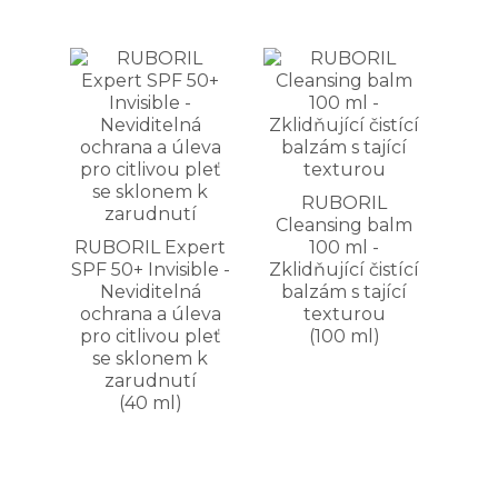
RUBORIL
Cleansing balm
RUBORIL Expert
100 ml -
SPF 50+ Invisible -
Zklidňující čistící
Neviditelná
balzám s tající
ochrana a úleva
texturou
pro citlivou pleť
(100 ml)
se sklonem k
zarudnutí
(40 ml)