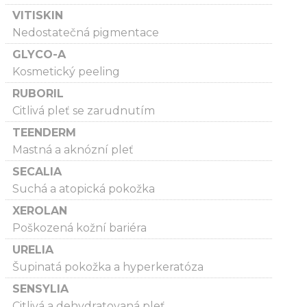
VITISKIN
Nedostatečná pigmentace
GLYCO-A
Kosmetický peeling
RUBORIL
Citlivá pleť se zarudnutím
TEENDERM
Mastná a aknózní pleť
SECALIA
Suchá a atopická pokožka
XEROLAN
Poškozená kožní bariéra
URELIA
Šupinatá pokožka a hyperkeratóza
SENSYLIA
Citlivá a dehydratovaná pleť