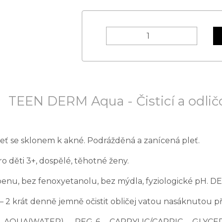
TEEN DERM Aqua - Čisticí a odlič
eť se sklonem k akné. Podrážděná a zanícená pleť.
o děti 3+, dospělé, těhotné ženy.
benu, bez fenoxyetanolu, bez mýdla, fyziologické p
 – 2 krát denně jemně očistit obličej vatou nasáknutou p
QUA(WATER), PEG-6 CAPRYLIC/CAPRIC GLYCER