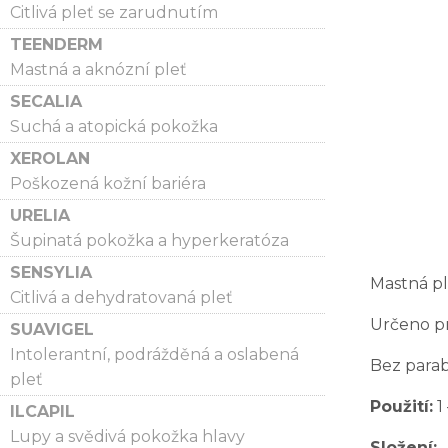
Citlivá pleť se zarudnutím
TEENDERM
Mastná a aknózní pleť
SECALIA
Suchá a atopická pokožka
XEROLAN
Poškozená kožní bariéra
URELIA
Šupinatá pokožka a hyperkeratóza
SENSYLIA
Mastná pl
Citlivá a dehydratovaná pleť
Určeno pr
SUAVIGEL
Intolerantní, podrážděná a oslabená
Bez para
pleť
Použití:
1
ILCAPIL
Lupy a svědivá pokožka hlavy
Složení:
A