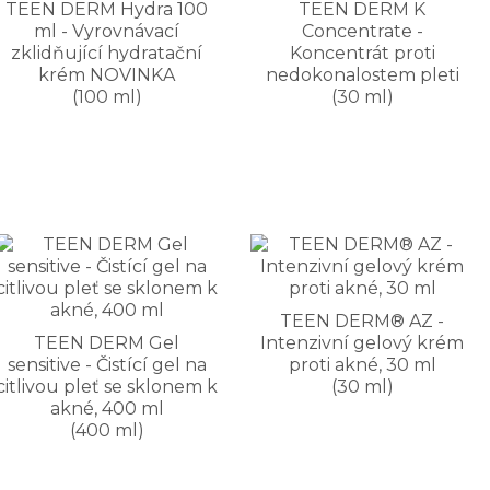
TEEN DERM Hydra 100
TEEN DERM K
ml - Vyrovnávací
Concentrate -
zklidňující hydratační
Koncentrát proti
krém NOVINKA
nedokonalostem pleti
(100 ml)
(30 ml)
TEEN DERM® AZ -
TEEN DERM Gel
Intenzivní gelový krém
sensitive - Čistící gel na
proti akné, 30 ml
citlivou pleť se sklonem k
(30 ml)
akné, 400 ml
(400 ml)