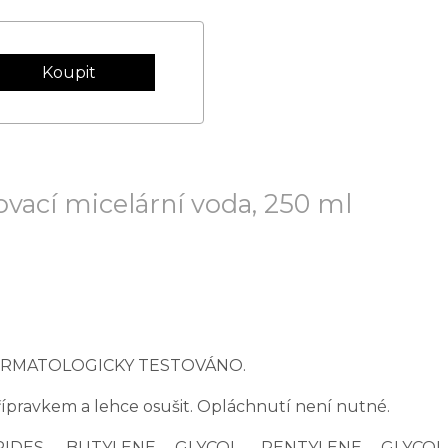
ovací micelární voda, 250 ml
H. DERMATOLOGICKY TESTOVÁNO.
řípravkem a lehce osušit. Opláchnutí není nutné.
IDES, BUTYLENE GLYCOL, PENTYLENE GLYCOL,