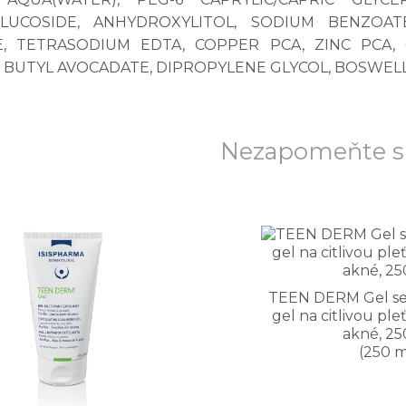
GLUCOSIDE, ANHYDROXYLITOL, SODIUM BENZOATE
, TETRASODIUM EDTA, COPPER PCA, ZINC PCA, 
, BUTYL AVOCADATE, DIPROPYLENE GLYCOL, BOSWELL
Nezapomeňte si
TEEN DERM Gel sens
gel na citlivou pl
akné, 25
(250 m