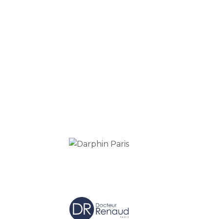
O nás
Kontakty
Poučení o právu na odstoupení od smlouvy
Vzorové formuláře
Obchodní podmínky
Podmínky ochrany osobních údajů